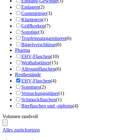
Eingang-Gewinde
(3)
Einlagen
(2)
Gummiringe
(3)
Klammern
(1)
Griffkorken
(7)
Sonstige
(3)
Tropfeinsatzgarnituren
(6)
Bügelverschlüsse
(6)
Pharma
EHV-Flaschen
(10)
Weithalsgläser
(15)
Allroundflaschen
(6)
Restbestände
EHV-Flaschen
(4)
Sonstiges
(2)
Verpackungsgläser
(1)
Schmuckflaschen
(1)
Bierflaschen und -siphons
(4)
Volumen randvoll
Alles zurücksetzen