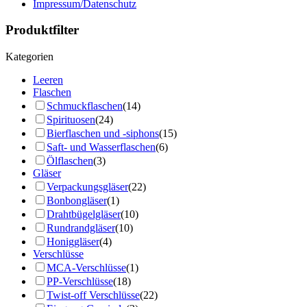
Impressum/Datenschutz
Produktfilter
Kategorien
Leeren
Flaschen
Schmuckflaschen
(14)
Spirituosen
(24)
Bierflaschen und -siphons
(15)
Saft- und Wasserflaschen
(6)
Ölflaschen
(3)
Gläser
Verpackungsgläser
(22)
Bonbongläser
(1)
Drahtbügelgläser
(10)
Rundrandgläser
(10)
Honiggläser
(4)
Verschlüsse
MCA-Verschlüsse
(1)
PP-Verschlüsse
(18)
Twist-off Verschlüsse
(22)